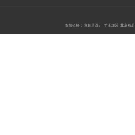
友情链接：
宣传册设计
羊汤加盟
北京画册